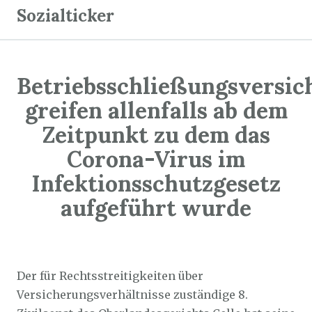
Z
Sozialticker
u
m
I
Betriebsschließungsversi
n
h
greifen allenfalls ab dem
a
Zeitpunkt zu dem das
l
Corona-Virus im
t
Infektionsschutzgesetz
s
p
aufgeführt wurde
r
i
Sozialticker
4. Dezember 2021
n
g
Der für Rechtsstreitigkeiten über
e
Versicherungsverhältnisse zuständige 8.
n