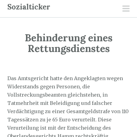
Z
Sozialticker
u
pri
m
men
I
Behinderung eines
n
h
Rettungsdienstes
a
l
Sozialticker
8. April 2022
t
s
Das Amtsgericht hatte den Angeklagten wegen
p
Widerstands gegen Personen, die
r
Vollstreckungsbeamten gleichstehen, in
i
Tatmehrheit mit Beleidigung und falscher
n
Verdächtigung zu einer Gesamtgeldstrafe von 110
g
Tagessätzen zu je 65 Euro verurteilt. Diese
e
Verurteilung ist mit der Entscheidung des
n
Oberlandesgerichts Hamm rechtskräftig.