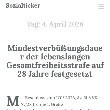
Z
Sozialticker
u
pri
m
men
Tag:
4. April 2026
I
n
h
a
Mindestverbüßungsdaue
l
r der lebenslangen
t
Gesamtfreiheitsstrafe auf
s
p
28 Jahre festgesetzt
r
i
Sozialticker
4. April 2026
n
M
g
it Beschluss vom 17.03.2026, Az. 51 StVK
e
75/25, hat die 1. Große
n