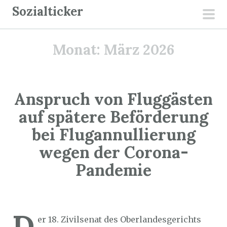
Z
Sozialticker
u
pri
m
men
Monat:
März 2026
I
n
h
a
Anspruch von Fluggästen
l
auf spätere Beförderung
t
bei Flugannullierung
s
p
wegen der Corona-
r
Pandemie
i
n
Sozialticker
27. März 2026
g
e
D
er 18. Zivilsenat des Oberlandesgerichts
n