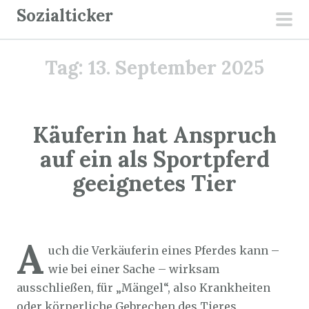
Z
Sozialticker
u
pri
m
men
Tag:
13. September 2025
I
n
h
a
Käuferin hat Anspruch
l
auf ein als Sportpferd
t
geeignetes Tier
s
p
r
Sozialticker
13. September 2025
i
A
uch die Verkäuferin eines Pferdes kann –
n
wie bei einer Sache – wirksam
g
ausschließen, für „Mängel“, also Krankheiten
e
oder körperliche Gebrechen des Tieres
n