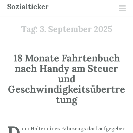
Z
Sozialticker
u
pri
m
men
Tag:
3. September 2025
I
n
h
a
18 Monate Fahrtenbuch
l
nach Handy am Steuer
t
und
s
p
Geschwindigkeitsübertre
r
tung
i
n
Sozialticker
3. September 2025
g
e
D
em Halter eines Fahrzeugs darf aufgegeben
n