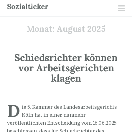
Z
Sozialticker
u
pri
m
men
Monat:
August 2025
I
n
h
a
Schiedsrichter können
l
vor Arbeitsgerichten
t
klagen
s
p
r
Sozialticker
31. August 2025
i
D
ie 5. Kammer des Landesarbeitsgerichts
n
Köln hat in einer nunmehr
g
veröffentlichten Entscheidung vom 16.06.2025
e
beschlossen, dass für Schiedsrichter des
n