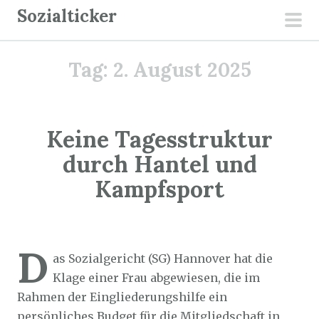
Z
Sozialticker
u
pri
m
men
Tag:
2. August 2025
I
n
h
a
Keine Tagesstruktur
l
durch Hantel und
t
Kampfsport
s
p
r
Sozialticker
2. August 2025
i
D
as Sozialgericht (SG) Hannover hat die
n
Klage einer Frau abgewiesen, die im
g
Rahmen der Eingliederungshilfe ein
e
persönliches Budget für die Mitgliedschaft in
n