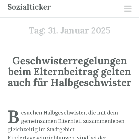
Z
Sozialticker
u
pri
m
men
Tag:
31. Januar 2025
I
n
h
a
Geschwisterregelungen
l
beim Elternbeitrag gelten
t
auch für Halbgeschwister
s
p
r
Sozialticker
31. Januar 2025
i
B
esuchen Halbgeschwister, die mit dem
n
gemeinsamen Elternteil zusammenleben,
g
gleichzeitig im Stadtgebiet
e
Kindertageseinrichtungen, sind bei der
n