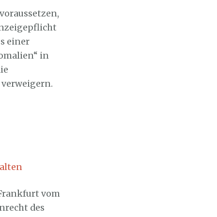
voraussetzen,
nzeigepflicht
s einer
omalien“ in
ie
 verweigern.
alten
 Frankfurt vom
inrecht des