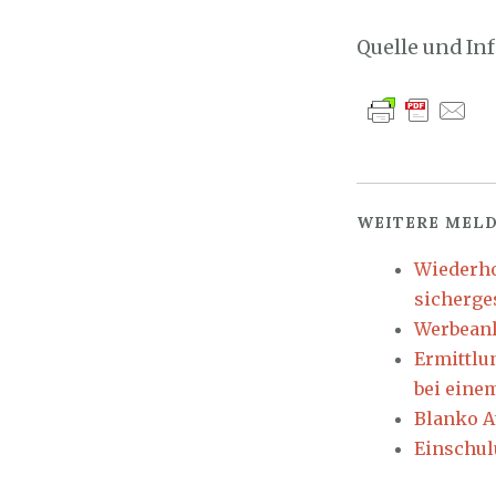
Quelle und I
WEITERE MELD
Wiederho
sicherges
Werbeanl
Ermittlu
bei eine
Blanko A
Einschul