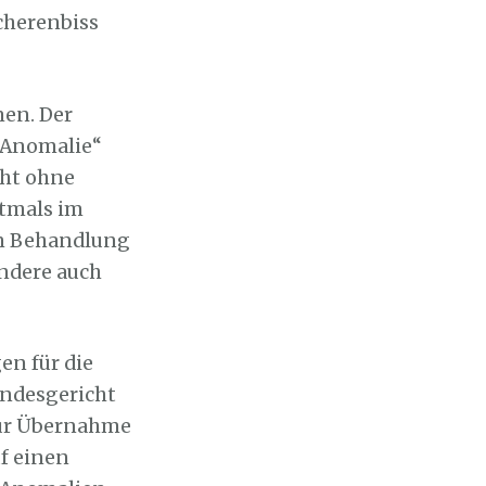
cherenbiss
men. Der
„Anomalie“
cht ohne
stmals im
en Behandlung
ondere auch
en für die
ndesgericht
 zur Übernahme
f einen