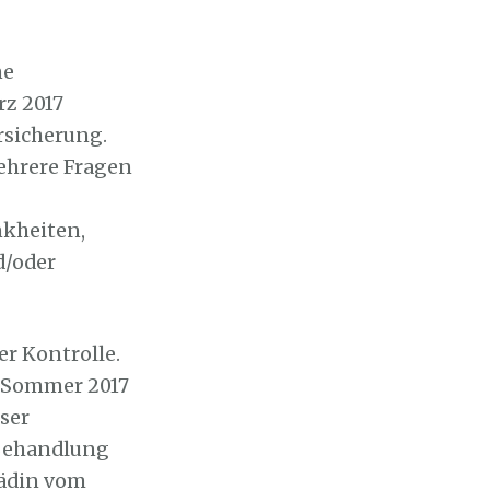
ne
rz 2017
rsicherung.
mehrere Fragen
nkheiten,
d/oder
er Kontrolle.
m Sommer 2017
ser
 Behandlung
pädin vom