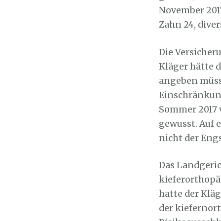
November 2017
Zahn 24, dive
Die Versicher
Kläger hätte 
angeben müss
Einschränkung
Sommer 2017 
gewusst. Auf 
nicht der Eng
Das Landgeric
kieferorthop
hatte der Klä
der kiefernor