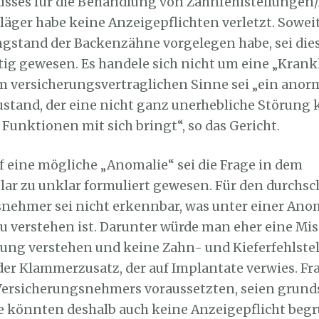
usses für die Behandlung von Zahnfehlstellunge
läger habe keine Anzeigepflichten verletzt. Soweit
ngstand der Backenzähne vorgelegen habe, sei dies
tig gewesen. Es handele sich nicht um eine „Krankh
m versicherungsvertraglichen Sinne sei „ein anor
ustand, der eine nicht ganz unerhebliche Störung 
 Funktionen mit sich bringt“, so das Gericht.
uf eine mögliche „Anomalie“ sei die Frage in dem
ar zu unklar formuliert gewesen. Für den durchsc
nehmer sei nicht erkennbar, was unter einer Ano
u verstehen ist. Darunter würde man eher eine Mi
ung verstehen und keine Zahn- und Kieferfehlstel
der Klammerzusatz, der auf Implantate verwies. Fra
ersicherungsnehmers voraussetzten, seien grund
ie könnten deshalb auch keine Anzeigepflicht beg