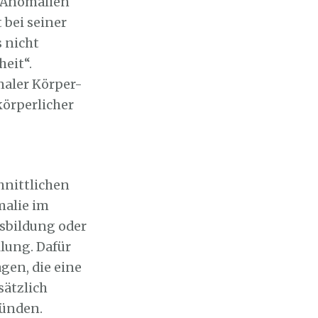
n/Anomalien
 bei seiner
 nicht
eit“.
maler Körper-
körperlicher
hnittlichen
malie im
ssbildung oder
lung. Dafür
gen, die eine
sätzlich
ründen.