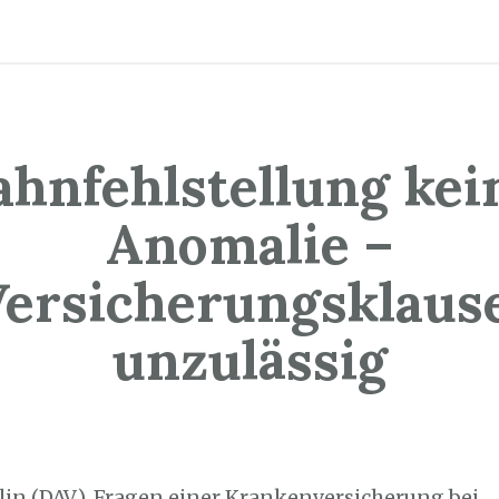
ahnfehlstellung kei
Anomalie –
ersicherungsklaus
unzulässig
5. Juni 2021
lin (DAV). Fragen einer Krankenversicherung bei