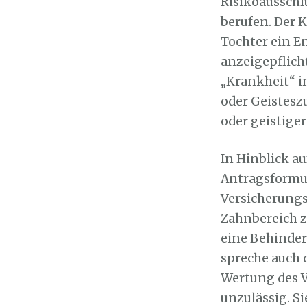
Risikoausschl
berufen. Der K
Tochter ein E
anzeigepflich
„Krankheit“ i
oder Geistesz
oder geistiger
In Hinblick a
Antragsformul
Versicherungs
Zahnbereich z
eine Behinder
spreche auch 
Wertung des V
unzulässig. S