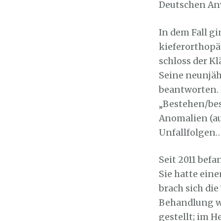
Deutschen Anw
In dem Fall g
kieferorthopä
schloss der K
Seine neunjäh
beantworten. 
„Bestehen/bes
Anomalien (au
Unfallfolgen…
Seit 2011 befa
Sie hatte ein
brach sich di
Behandlung wu
gestellt; im 