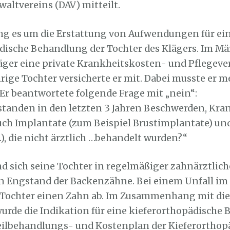
altvereins (DAV) mitteilt.
ing es um die Erstattung von Aufwendungen für ei
dische Behandlung der Tochter des Klägers. Im Mä
läger eine private Krankheitskosten- und Pflegeve
rige Tochter versicherte er mit. Dabei musste er 
Er beantwortete folgende Frage mit „nein“:
tanden in den letzten 3 Jahren Beschwerden, Kra
ch Implantate (zum Beispiel Brustimplantate) un
), die nicht ärztlich …behandelt wurden?“
nd sich seine Tochter in regelmäßiger zahnärztlich
en Engstand der Backenzähne. Bei einem Unfall i
e Tochter einen Zahn ab. Im Zusammenhang mit die
rde die Indikation für eine kieferorthopädische
Heilbehandlungs- und Kostenplan der Kieferortho