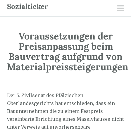
Z
Sozialticker
u
pri
m
men
I
Voraussetzungen der
n
h
Preisanpassung beim
a
Bauvertrag aufgrund von
l
Materialpreissteigerungen
t
s
p
Sozialticker
13. März 2024
r
Der 5. Zivilsenat des Pfälzischen
i
Oberlandesgerichts hat entschieden, dass ein
n
Bauunternehmen die zu einem Festpreis
g
vereinbarte Errichtung eines Massivhauses nicht
e
unter Verweis auf unvorhersehbare
n