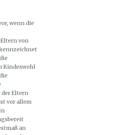
or, wenn die
 Eltern von
ekennzeichnet
die
em Kindeswohl
die
e
 der Eltern
st vor allem
in
ngsbereit
estmaß an