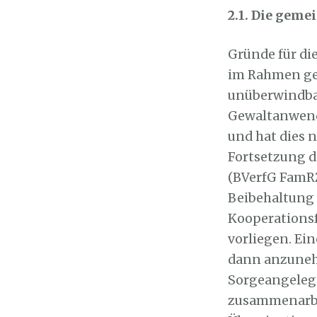
2.1. Die geme
Gründe für di
im Rahmen g
unüberwindbar
Gewaltanwend
und hat dies 
Fortsetzung 
(BVerfG FamRZ
Beibehaltung 
Kooperationsf
vorliegen. Ein
dann anzunehm
Sorgeangeleg
zusammenarbe