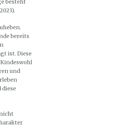
ge besteht
.2023).
zuheben.
nde bereits
on
t ist. Diese
s Kindeswohl
aren und
erleben
 diese
 nicht
harakter