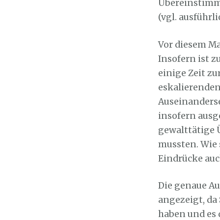
Übereinstimmu
(vgl. ausführli
Vor diesem Ma
Insofern ist 
einige Zeit z
eskalierenden
Auseinanderse
insofern ausg
gewalttätige Ü
mussten. Wie 
Eindrücke auc
Die genaue Auf
angezeigt, da
haben und es 