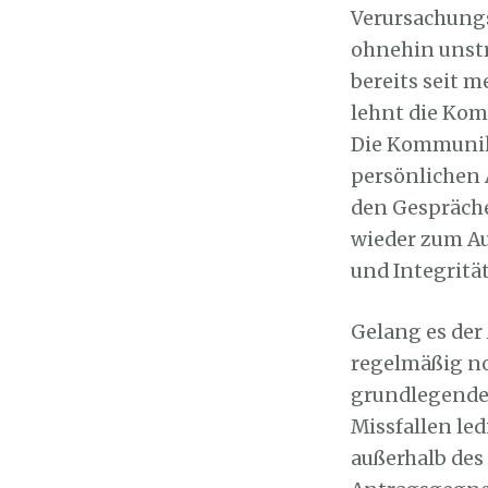
Verursachung
ohnehin unstr
bereits seit m
lehnt die Kom
Die Kommunik
persönlichen 
den Gespräch
wieder zum Au
und Integritä
Gelang es de
regelmäßig no
grundlegenden
Missfallen led
außerhalb des 