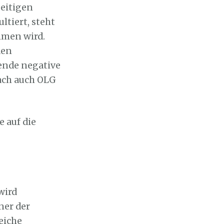
zeitigen
ltiert, steht
mmen wird.
den
bende negative
ach auch OLG
e auf die
wird
ner der
eiche