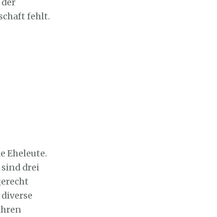
 der
chaft fehlt.
e Eheleute.
sind drei
gerecht
 diverse
ahren