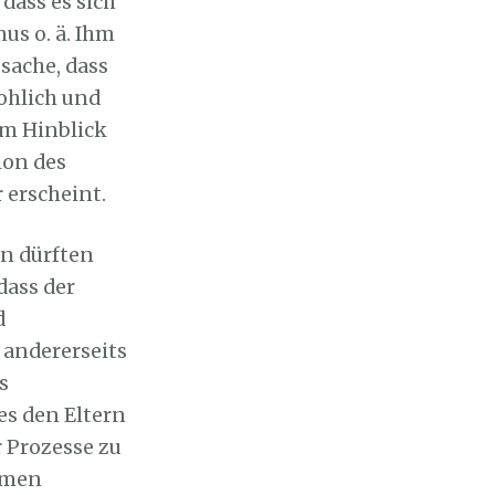
dass es sich
us o. ä. Ihm
sache, dass
ohlich und
m Hinblick
ion des
 erscheint.
n dürften
dass der
d
 andererseits
s
 es den Eltern
 Prozesse zu
amen