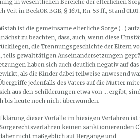
ng in wesentlichen Bereiche der elterlichen Sor
ch Veit in BeckOK BGB, § 1671, Rn. 53 ff., Stand 01.01
ßstab ist die gemeinsame elterliche Sorge (…) auf
zunächst zu beachten, dass, auch, wenn diese Umstä
urückliegen, die Trennungsgeschichte der Eltern v
, teils gewalttätigen Auseinandersetzungen gepräg
tzungen haben sich auch deutlich negativ auf da
ewirkt, als die Kinder dabei teilweise anwesend w
bergriffe jedenfalls des Vaters auf die Mutter mit
sich aus den Schilderungen etwa von … ergibt, sind
h bis heute noch nicht überwunden.
klärung dieser Vorfälle im hiesigen Verfahren ist
 Sorgerechtsverfahren keinen sanktionierenden C
daher nicht maßgeblich auf Hergänge und