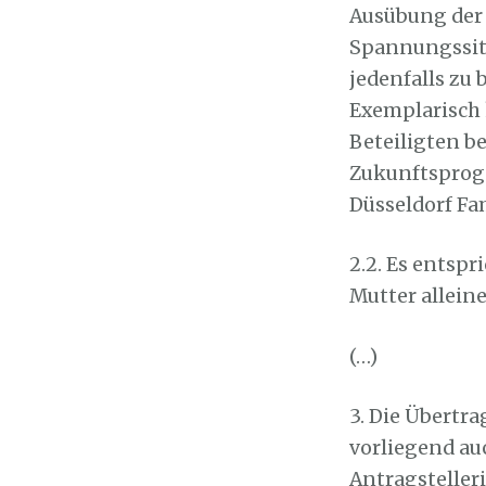
Ausübung der 
Spannungssitua
jedenfalls zu
Exemplarisch 
Beteiligten b
Zukunftsprogn
Düsseldorf Fa
2.2. Es entspr
Mutter alleine
(…)
3. Die Übertra
vorliegend au
Antragsteller