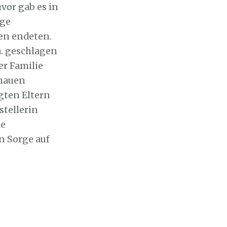
vor gab es in
ige
fen endeten.
a. geschlagen
r Familie
enauen
gten Eltern
stellerin
ie
n Sorge auf