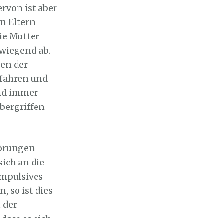
rvon ist aber
n Eltern
Die Mutter
wiegend ab.
en der
rfahren und
nd immer
bergriffen
hörungen
ich an die
impulsives
, so ist dies
t der