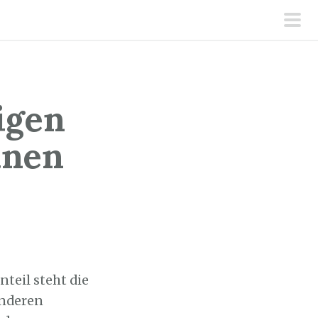
pri
men
igen
inen
nteil steht die
anderen