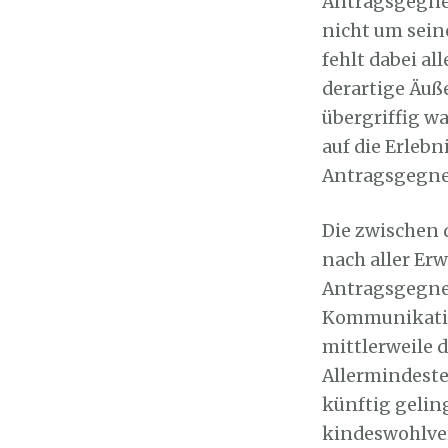
Antragsgegner
nicht um sein
fehlt dabei al
derartige Äuß
übergriffig 
auf die Erleb
Antragsgegner
Die zwischen 
nach aller Erw
Antragsgegner
Kommunikation
mittlerweile
Allermindeste 
künftig geli
kindeswohlve