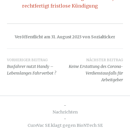
rechtfertigt fristlose Kündigung
Veröffentlicht am
31. August 2023
von
Sozialticker
Beitragsnavigation
VORHERIGER BEITRAG
NÄCHSTER BEITRAG
Busfahrer nutzt Handy –
Keine Erstattung des Corona-
Lebenslanges Fahrverbot ?
Verdienstausfalls für
Arbeitgeber
-
Nachrichten
-
CureVac SE klagt gegen BioNTech SE