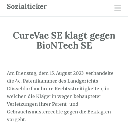
Z
Sozialticker
u
pri
m
men
I
CureVac SE klagt gegen
n
h
BioNTech SE
a
l
Sozialticker
31. August 2023
t
s
Am Dienstag, dem 15. August 2023, verhandelte
p
die 4c. Patentkammer des Landgerichts
r
Düsseldorf mehrere Rechtsstreitigkeiten, in
i
welchen die Klägerin wegen behaupteter
n
Verletzungen ihrer Patent- und
g
Gebrauchsmusterrechte gegen die Beklagten
e
vorgeht.
n