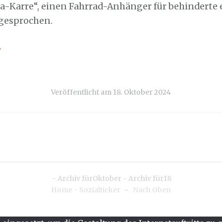
a-Karre“, einen Fahrrad-Anhänger für behinderte
gesprochen.
→
Veröffentlicht am
18. Oktober 2024
-
Archiv fürOktober
-
Archiv für18
Home - Sozialticker
~
Nach Oben