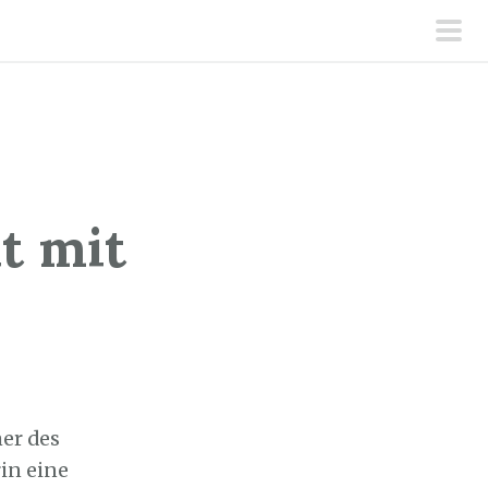
pri
men
t mit
mer des
in eine