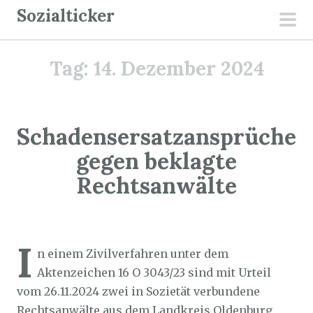
Z
Sozialticker
u
pri
m
men
Tag:
14. Dezember 2024
I
n
h
a
Schadensersatzansprüche
l
gegen beklagte
t
Rechtsanwälte
s
p
r
Sozialticker
14. Dezember 2024
i
I
n einem Zivilverfahren unter dem
n
Aktenzeichen 16 O 3043/23 sind mit Urteil
g
vom 26.11.2024 zwei in Sozietät verbundene
e
Rechtsanwälte aus dem Landkreis Oldenburg
n